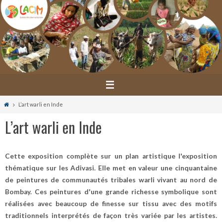
Passer
vers
le
contenu
Home
L’art warli en Inde
L’art warli en Inde
Cette exposition complète sur un plan artistique l'exposition
thématique sur les Adivasi. Elle met en valeur une cinquantaine
de peintures de communautés tribales warli vivant au nord de
Bombay. Ces peintures d'une grande richesse symbolique sont
réalisées avec beaucoup de finesse sur tissu avec des motifs
traditionnels interprétés de façon très variée par les artistes.