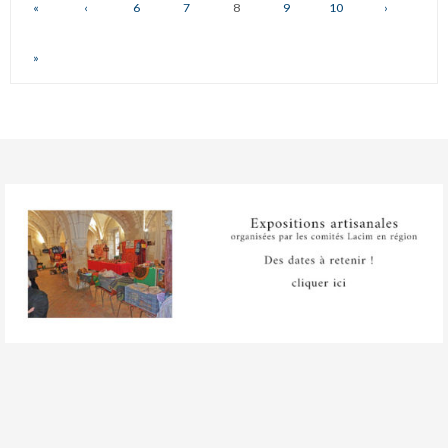
«
‹
6
7
8
9
10
›
»