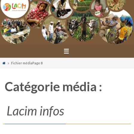
Passer
vers
le
contenu
Home
Fichier média
Page 8
Catégorie média :
Lacim infos