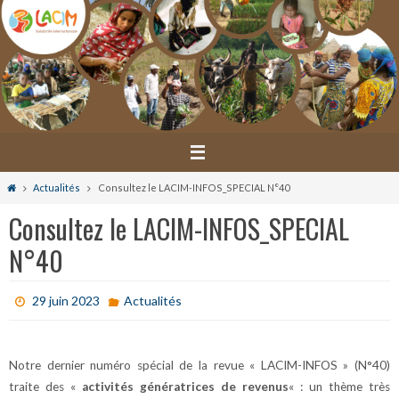
Passer
vers
le
contenu
Home
Actualités
Consultez le LACIM-INFOS_SPECIAL N°40
Consultez le LACIM-INFOS_SPECIAL
N°40
29 juin 2023
Actualités
Notre dernier numéro spécial de la revue « LACIM-INFOS » (N°40)
traite des «
activités génératrices de revenus
« : un thème très