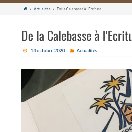
le
Home
Actualités
De la Calebasse à l’Ecriture
contenu
De la Calebasse à l’Ecrit
13 octobre 2020
Actualités