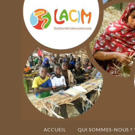
Passer
vers
le
contenu
Passer
ACCUEIL
QUI SOMMES-NOUS ?
vers