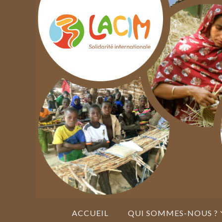
Passer
vers
le
contenu
Passer
ACCUEIL
QUI SOMMES-NOUS ?
vers