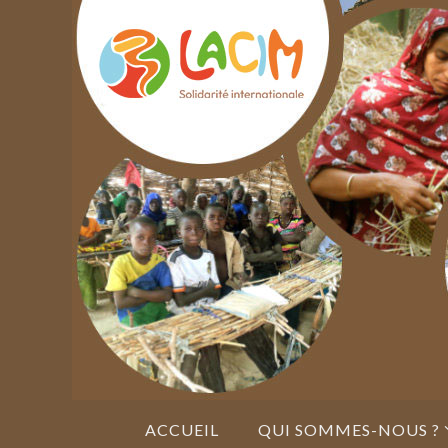
Passer
vers
le
contenu
Passer
ACCUEIL
QUI SOMMES-NOUS ?
vers