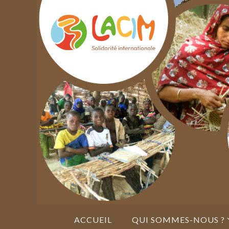
Passer
vers
le
contenu
Passer
ACCUEIL
QUI SOMMES-NOUS ?
vers