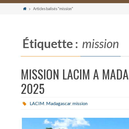
le
Home
Articles balisés "mission"
contenu
Étiquette :
mission
MISSION LACIM A MAD
2025
LACIM
,
Madagascar
,
mission